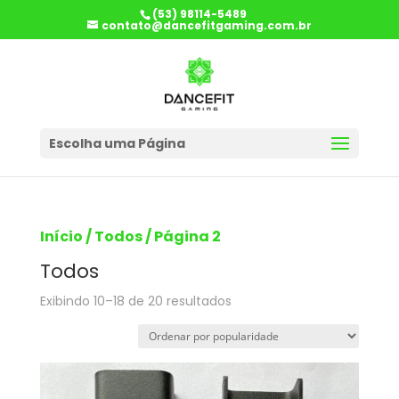
(53) 98114-5489
contato@dancefitgaming.com.br
Escolha uma Página
Início
/
Todos
/ Página 2
Todos
Classificado
Exibindo 10–18 de 20 resultados
por
popularidade