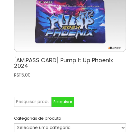
[AM.PASS CARD] Pump It Up Phoenix
2024
R$
115,00
Pesquisar
Pesquisar
por:
Categorias de produto