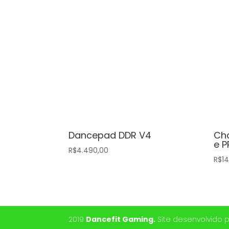
Dancepad DDR V4
Cha
e P
R$
4.490,00
R$
1
2019
Dancefit Gaming.
Site desenvolvido 