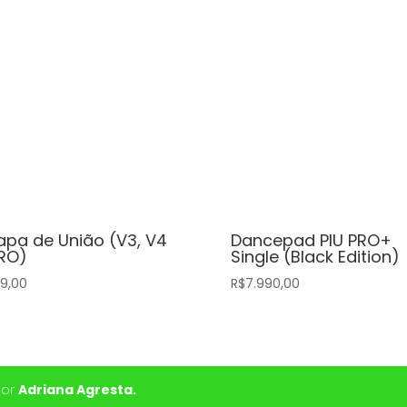
pa de União (V3, V4
Dancepad PIU PRO+
RO)
Single (Black Edition)
49,00
R$
7.990,00
por
Adriana Agresta.