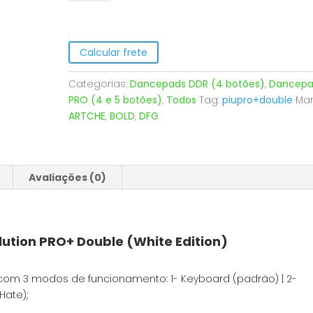
PRO+
Double
(White
Edition)
Calcular frete
quantidade
Categorias:
Dancepads DDR (4 botões)
,
Dancepa
PRO (4 e 5 botões)
,
Todos
Tag:
piupro+double
Mar
ARTCHE
,
BOLD
,
DFG
Avaliações (0)
ution PRO+ Double (
White Edition
)
 com 3 modos de funcionamento: 1- Keyboard (padrão) | 2-
 Hate);