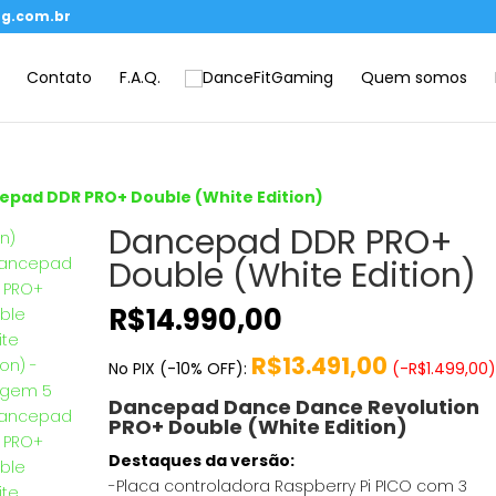
g.com.br
Contato
F.A.Q.
Quem somos
epad DDR PRO+ Double (White Edition)
Dancepad DDR PRO+
Double (White Edition)
R$
14.990,00
R$
13.491,00
No PIX (-10% OFF):
(
-
R$
1.499,00
Dancepad Dance Dance Revolution
PRO+ Double (
White Edition
)
Destaques da versão:
-Placa controladora Raspberry Pi PICO com 3