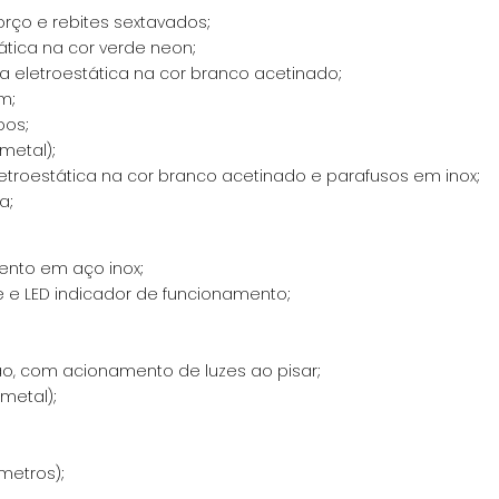
rço e rebites sextavados;
ática na cor verde neon;
a eletroestática na cor branco acetinado;
m;
bos;
metal);
etroestática na cor branco acetinado e parafusos em inox;
a;
ento em aço inox;
e e LED indicador de funcionamento;
o, com acionamento de luzes ao pisar;
metal);
metros);