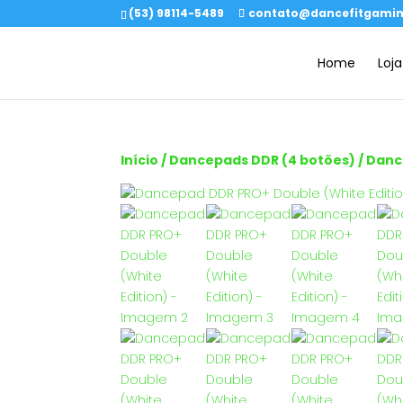
(53) 98114-5489
contato@dancefitgamin
Home
Loja
Início
/
Dancepads DDR (4 botões)
/ Danc