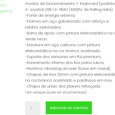
modos de funcionamento: 1- Keyboard (padrão)
2- Joystick USB | 3- PIUIO (1000hz de Polling Hate);
-Fonte de energia externa;
-Frames em aço galvanizado com reforço e
rebites sextavados;
-Barra de apoio com pintura eletroestática na 
verde neon;
-Estrutura em aço carbono com pintura
eletroestática na cor branco acetinado;
-Suporte dos sensores em PLA premium;
-Roteamento interno dos fios pelos tubos;
-Pezinhos Vibrastop Arcade (base em metal);
-Chapas de inox 1,5mm com pintura eletroestát
na cor branco acetinado e parafusos em inox;
-Chapa de união dos players reforçada.
1 em estoque (pode ser encomendado)
Dancepad
Adicionar ao carrinho
DDR