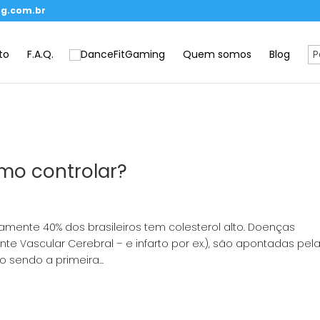
g.com.br
to
F.A.Q.
Quem somos
Blog
omo controlar?
amente 40% dos brasileiros tem colesterol alto. Doenças
e Vascular Cerebral – e infarto por ex.), são apontadas pel
sendo a primeira...